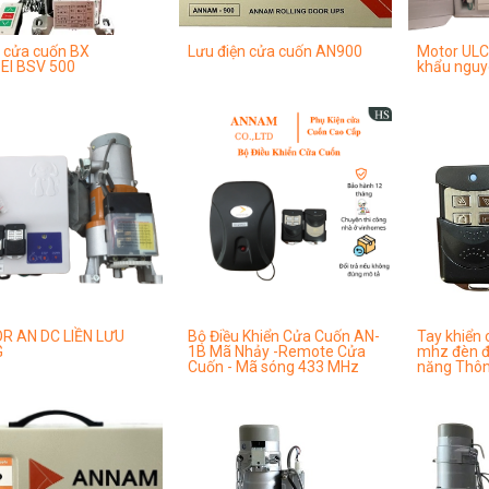
 cửa cuốn BX
Lưu điện cửa cuốn AN900
Motor ULC
EI BSV 500
khẩu nguy
 AN DC LIỀN LƯU
Bộ Điều Khiển Cửa Cuốn AN-
Tay khiển
G
1B Mã Nhảy -Remote Cửa
mhz đèn đ
Cuốn - Mã sóng 433 MHz
năng Thô