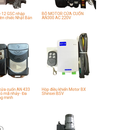
-12 GSC nhập
BỘ MOTOR CỬA CUỐN
ên chiếc Nhật Bản
AN300 AC 220V
 cửa cuốn AN 433
Hộp điều khiển Motor BX
ỏ mã nhảy- Đa
Shinsei BSV
ng minh