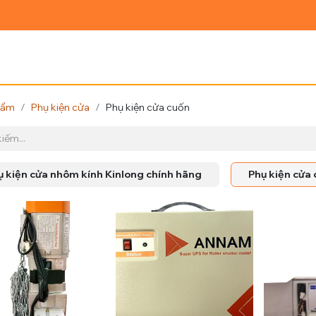
Ủ
GIỚI THIỆU
SẢN PHẨM
TIN TỨC
LIÊN HỆ
hẩm
Phụ kiện cửa
Phụ kiện cửa cuốn
ụ kiện cửa nhôm kính Kinlong chính hãng
Phụ kiện cửa