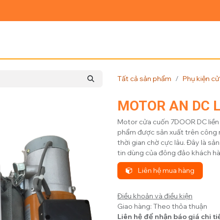
Ủ
GIỚI THIỆU
SẢN PHẨM
TIN TỨC
LIÊN HỆ
Tất cả sản phẩm
Phụ kiện c
MOTOR AN DC L
Motor cửa cuốn 7DOOR DC liền l
phẩm được sản xuất trên công n
thời gian chờ cực lâu. Đây là 
tin dùng của đông đảo khách hà
Liên hệ mua hàng
Điều khoản và điều kiện
Giao hàng: Theo thỏa thuận
Liên hệ để nhận báo giá chi ti