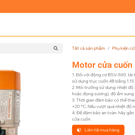
Ủ
GIỚI THIỆU
SẢN PHẨM
TIN TỨC
LIÊN HỆ
Tất cả sản phẩm
Phụ kiện c
Motor cửa cuốn
1. Đối với động cơ BSV-500, tải 
sử dụng trục cuốn 4B bằng 1.15 
2. Môi trường sử dụng: nhiệt 
hoặc đọng sương), độ ẩm xung
3. Thời gian đảm bảo có thể thao
+20 °C. Nếu vượt quá nhiệt độ nà
4. Để đảm bảo an toàn, hãy gắn 
cửa cuốn.
Liên hệ mua hàng