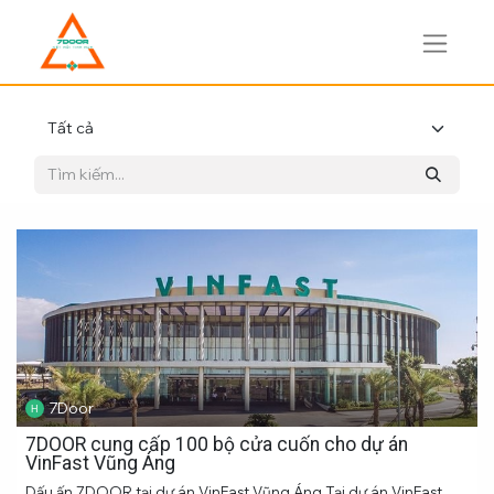
7Door
7DOOR cung cấp 100 bộ cửa cuốn cho dự án
VinFast Vũng Áng
Dấu ấn 7DOOR tại dự án VinFast Vũng Áng Tại dự án VinFast