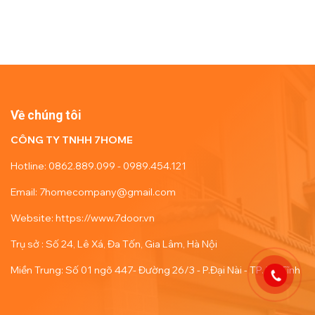
Về chúng tôi
CÔNG TY TNHH 7HOME
Hotline: 0862.889.099 - 0989.454.121
Email: 7homecompany@gmail.com
Website: https://www.7door.vn
Trụ sở : Số 24, Lê Xá, Đa Tốn, Gia Lâm, Hà Nội
Miền Trung: Số 01 ngõ 447- Đường 26/3 - P.Đại Nài - TP. Hà Tĩnh