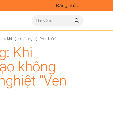
Đăng nhập
hịu khí hậu khắc nghiệt "Ven biển"
g: Khi
tạo không
nghiệt "Ven