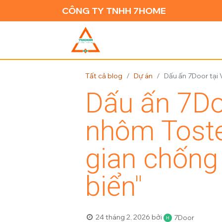
CÔNG TY TNHH 7HOME
TRANG CH
Tất cả blog
Dự án
Dấu ấn 7Door tại 
Dấu ấn 7Doo
nhôm Toste
gian chống 
biển"
24 tháng 2, 2026
bởi
7Door