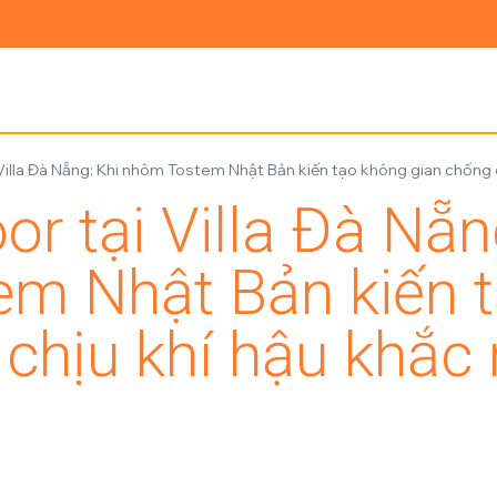
Ủ
GIỚI THIỆU
SẢN PHẨM
TIN TỨC
LIÊN HỆ
Villa Đà Nẵng: Khi nhôm Tostem Nhật Bản kiến tạo không gian chống c
r tại Villa Đà Nẵn
m Nhật Bản kiến 
chịu khí hậu khắc 