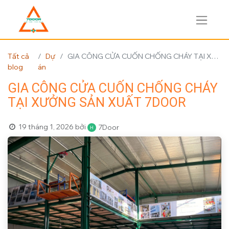
Tất cả
Dự
GIA CÔNG CỬA CUỐN CHỐNG CHÁY TẠI XƯỞNG SẢN XUẤT 7DOOR
blog
án
GIA CÔNG CỬA CUỐN CHỐNG CHÁY
TẠI XƯỞNG SẢN XUẤT 7DOOR
19 tháng 1, 2026
bởi
7Door