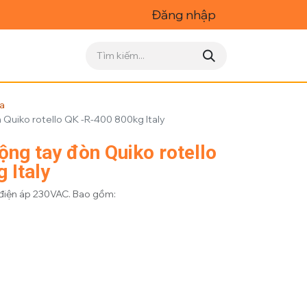
Đăng nhập
ửa
Quiko rotello QK -R-400 800kg Italy
ộng tay đòn Quiko rotello
 Italy
 điện áp 230VAC. Bao gồm: