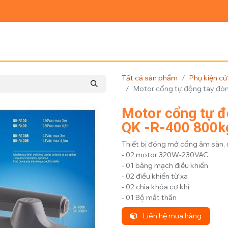
Ủ
GIỚI THIỆU
SẢN PHẨM
TIN TỨC
LIÊN HỆ
Tất cả sản phẩm
Phụ kiện c
Motor cổng tự động tay đòn 
Motor cổng tự đ
QK -R-400 800kg
Thiết bị đóng mở cổng âm sàn,
- 02 motor 320W-230VAC
- 01 bảng mạch điều khiển
- 02 điều khiển từ xa
- 02 chìa khóa cơ khí
- 01 Bộ mắt thần
Liên hệ mua hàng