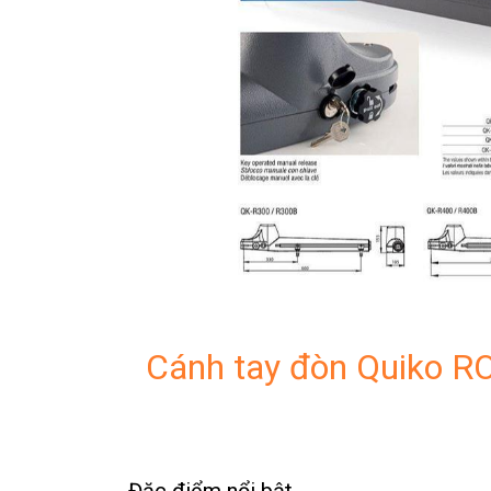
Cánh tay đòn Quiko R