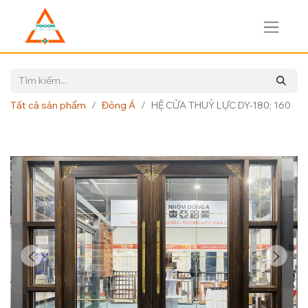
Tất cả sản phẩm
Đông Á
HỆ CỬA THUỶ LỰC DY-180; 160