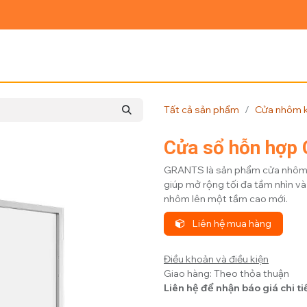
Ủ
GIỚI THIỆU
SẢN PHẨM
TIN TỨC
LIÊN HỆ
Tất cả sản phẩm
Cửa nhôm k
Cửa sổ hỗn hợ
GRANTS là sản phẩm cửa nhôm 
giúp mở rộng tối đa tầm nhìn và
nhôm lên một tầm cao mới.
Liên hệ mua hàng
Điều khoản và điều kiện
Giao hàng: Theo thỏa thuận
Liên hệ để nhận báo giá chi ti