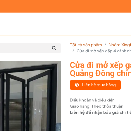
Ủ
GIỚI THIỆU
SẢN PHẨM
TIN TỨC
LIÊN HỆ
Tất cả sản phẩm
Nhôm Xing
Cửa đi mở xếp gấp 4 cánh 
Cửa đi mở xếp g
Quảng Đông chí
Liên hệ mua hàng
Điều khoản và điều kiện
Giao hàng: Theo thỏa thuận
Liên hệ để nhận báo giá chi ti