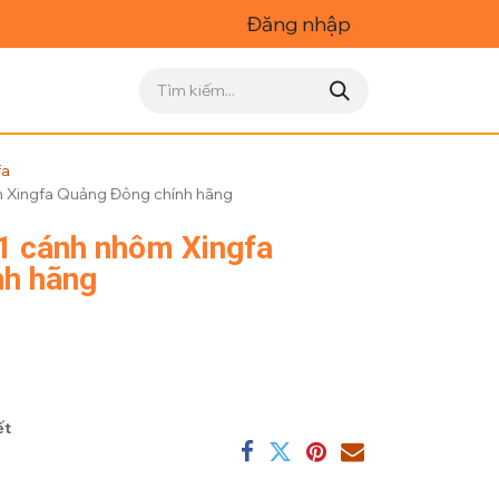
Đăng nhập
fa
m Xingfa Quảng Đông chính hãng
1 cánh nhôm Xingfa
nh hãng
ết