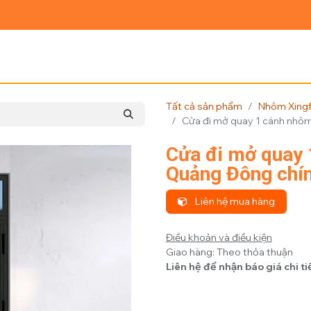
Ủ
GIỚI THIỆU
SẢN PHẨM
TIN TỨC
LIÊN HỆ
Tất cả sản phẩm
Nhôm Xing
Cửa đi mở quay 1 cánh nhô
Cửa đi mở quay 
Quảng Đông chí
Liên hệ mua hàng
Điều khoản và điều kiện
Giao hàng: Theo thỏa thuận
Liên hệ để nhận báo giá chi ti