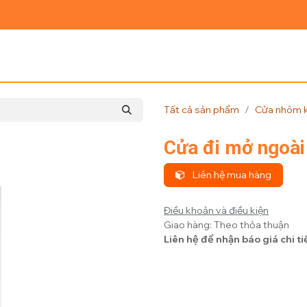
Ủ
GIỚI THIỆU
SẢN PHẨM
TIN TỨC
LIÊN HỆ
Tất cả sản phẩm
Cửa nhôm k
Cửa đi mở ngoài
Liên hệ mua hàng
Điều khoản và điều kiện
Giao hàng: Theo thỏa thuận
Liên hệ để nhận báo giá chi ti