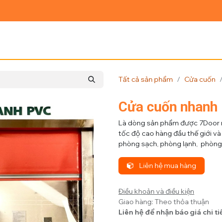
Ủ
GIỚI THIỆU
SẢN PHẨM
TIN TỨC
LIÊN HỆ
Tất cả sản phẩm
Cửa cuốn
Cửa cuốn nhanh
Là dòng sản phẩm được 7Door nh
tốc độ cao hàng đầu thế giới v
phòng sạch, phòng lạnh, phòn
Liên hệ mua hàng
Điều khoản và điều kiện
Giao hàng: Theo thỏa thuận
Liên hệ để nhận báo giá chi ti