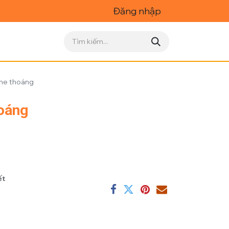
Đăng nhập
he thoáng
oáng
ết