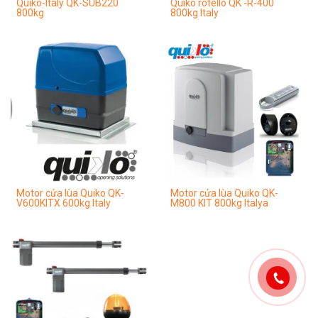
Quiko-Italy QK-SUB220
Quiko rotello QK -R-400
800kg
800kg Italy
Motor cửa lùa Quiko QK-
Motor cửa lùa Quiko QK-
V600KITX 600kg Italy
M800 KIT 800kg Italya