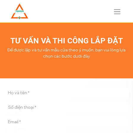
TƯ VẤN VÀ THI CÔNG LẮP ĐẶT
Để được lập và tư vấn mẫu cửa theo ý muốn, bạn vui lòng lựa
chọn các bước dưới đây