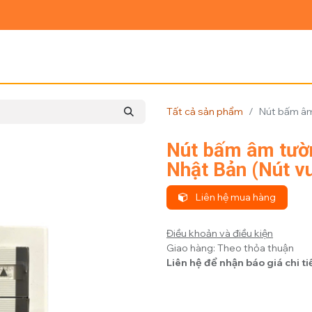
Ủ
GIỚI THIỆU
SẢN PHẨM
TIN TỨC
LIÊN HỆ
Tất cả sản phẩm
Nút bấm âm
Nút bấm âm tườ
Nhật Bản (Nút v
Liên hệ mua hàng
Điều khoản và điều kiện
Giao hàng: Theo thỏa thuận
Liên hệ để nhận báo giá chi ti