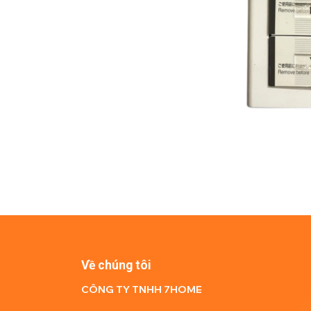
Về chúng tôi
CÔNG TY TNHH 7HOME