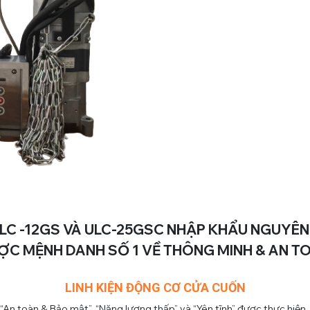
C -12GS VÀ ULC-25GSC NHẬP KHẨU NGUYÊN 
ỢC MỆNH DANH SỐ 1 VỀ THÔNG MINH & AN TO
LINH KIỆN ĐỘNG CƠ CỬA CUỐN
“An toàn & Bảo mật”, “Năng lượng thấp” và “Yên tĩnh” được thực hiện.