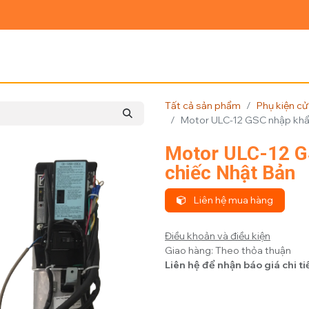
Ủ
GIỚI THIỆU
SẢN PHẨM
TIN TỨC
LIÊN HỆ
Tất cả sản phẩm
Phụ kiện c
Motor ULC-12 GSC nhập khẩ
Motor ULC-12 G
chiếc Nhật Bản
Liên hệ mua hàng
Điều khoản và điều kiện
Giao hàng: Theo thỏa thuận
Liên hệ để nhận báo giá chi ti