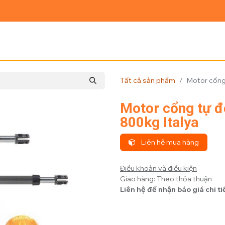
Ủ
GIỚI THIỆU
SẢN PHẨM
TIN TỨC
LIÊN HỆ
Tất cả sản phẩm
Motor cổng
Motor cổng tự đ
800kg Italya
Liên hệ mua hàng
Điều khoản và điều kiện
Giao hàng: Theo thỏa thuận
Liên hệ để nhận báo giá chi ti