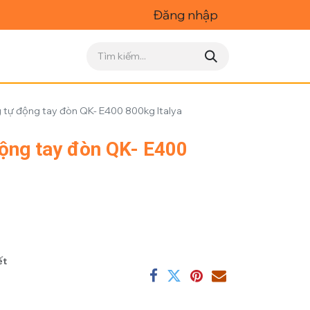
Đăng nhập
 tự động tay đòn QK- E400 800kg Italya
ộng tay đòn QK- E400
ết