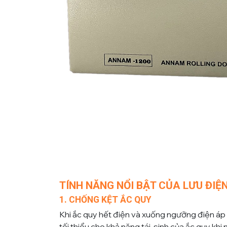
TÍNH NĂNG NỔI BẬT CỦA LƯU ĐIỆ
1. CHỐNG KỆT ẮC QUY
Khi ắc quy hết điện và xuống ngưỡng điện áp 
tối thiểu cho khả năng tái sinh của ắc quy khi n