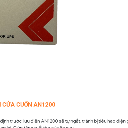
N CỬA CUỐN AN1200
định trước, lưu điện AN1200 sẽ tự ngắt, tránh bị tiêu hao điệ
ạp lại. Giúp tăng tuổi thọ của ăc quy.