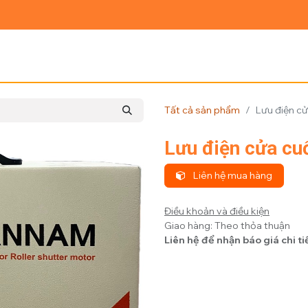
Ủ
GIỚI THIỆU
SẢN PHẨM
TIN TỨC
LIÊN HỆ
Tất cả sản phẩm
Lưu điện c
Lưu điện cửa c
Liên hệ mua hàng
Điều khoản và điều kiện
Giao hàng: Theo thỏa thuận
Liên hệ để nhận báo giá chi ti