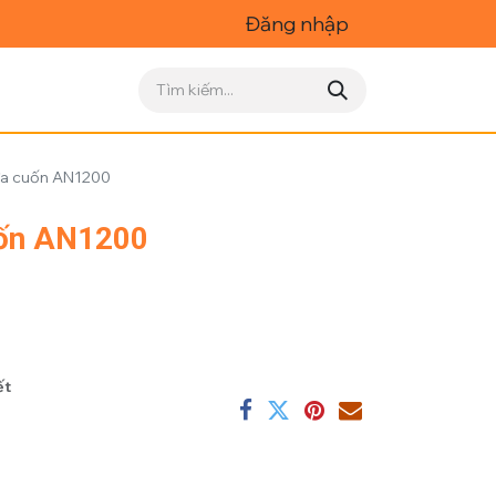
Đăng nhập
ửa cuốn AN1200
uốn AN1200
ết