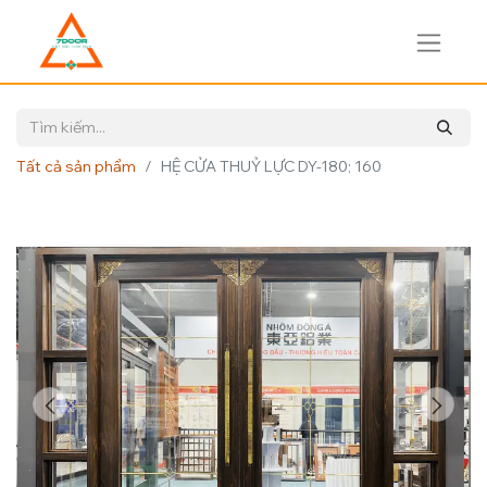
Tất cả sản phẩm
HỆ CỬA THUỶ LỰC DY-180; 160