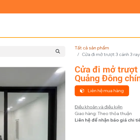
Ủ
GIỚI THIỆU
SẢN PHẨM
TIN TỨC
LIÊN HỆ
Tất cả sản phẩm
Cửa đi mở trượt 3 cánh 3 r
Cửa đi mở trượt
Quảng Đông chí
Liên hệ mua hàng
Điều khoản và điều kiện
Giao hàng: Theo thỏa thuận
Liên hệ để nhận báo giá chi ti