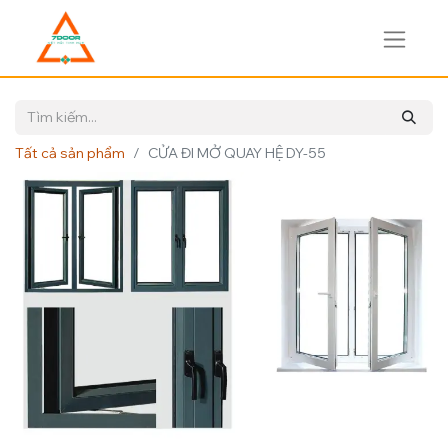
Tất cả sản phẩm
CỬA ĐI MỞ QUAY HỆ DY-55