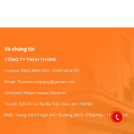
Về chúng tôi
CÔNG TY TNHH 7HOME
Hotline: 0862.889.099 - 0989.454.121
Email: 7homecompany@gmail.com
Website: https://www.7door.vn
Trụ sở : Số 24, Lê Xá, Đa Tốn, Gia Lâm, Hà Nội
Miền Trung: Số 01 ngõ 447- Đường 26/3 - P.Đại Nài - TP. Hà Tĩnh