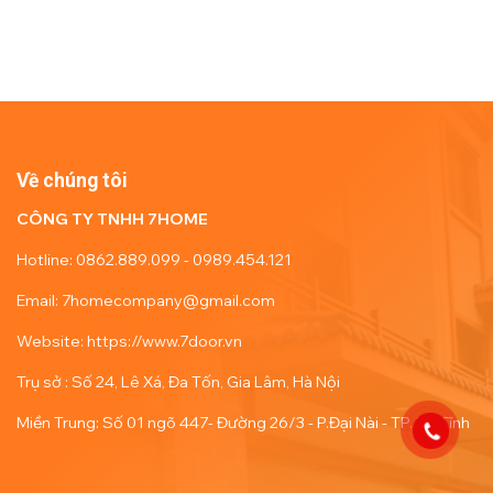
Về chúng tôi
CÔNG TY TNHH 7HOME
Hotline: 0862.889.099 - 0989.454.121
Email: 7homecompany@gmail.com
Website: https://www.7door.vn
Trụ sở : Số 24, Lê Xá, Đa Tốn, Gia Lâm, Hà Nội
Miền Trung: Số 01 ngõ 447- Đường 26/3 - P.Đại Nài - TP. Hà Tĩnh