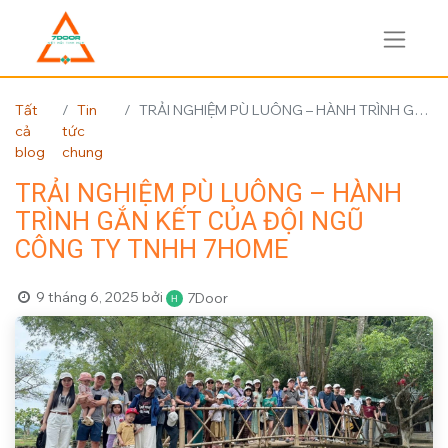
Tất
Tin
TRẢI NGHIỆM PÙ LUÔNG – HÀNH TRÌNH GẮN KẾT CỦA ĐỘI NGŨ CÔNG TY TNHH 7HOME
cả
tức
blog
chung
TRẢI NGHIỆM PÙ LUÔNG – HÀNH
TRÌNH GẮN KẾT CỦA ĐỘI NGŨ
CÔNG TY TNHH 7HOME
9 tháng 6, 2025
bởi
7Door