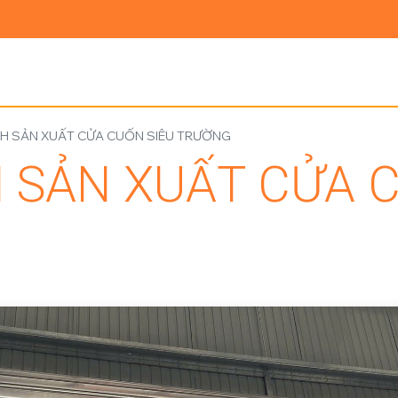
Ủ
GIỚI THIỆU
SẢN PHẨM
TIN TỨC
LIÊN HỆ
NH SẢN XUẤT CỬA CUỐN SIÊU TRƯỜNG
 SẢN XUẤT CỬA 