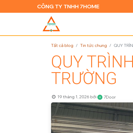
CÔNG TY TNHH 7HOME
TRANG CH
Tất cả blog
Tin tức chung
QUY TRÌ
QUY TRÌNH
TRƯỜNG
19 tháng 1, 2026
bởi
7Door