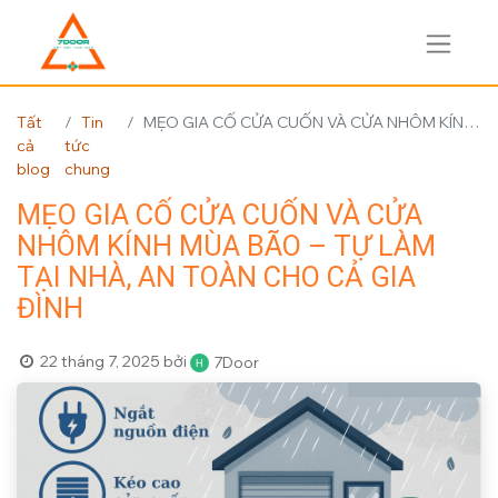
Tất
Tin
MẸO GIA CỐ CỬA CUỐN VÀ CỬA NHÔM KÍNH MÙA BÃO – TỰ LÀM TẠI NHÀ, AN TOÀN CHO CẢ GIA ĐÌNH
cả
tức
blog
chung
MẸO GIA CỐ CỬA CUỐN VÀ CỬA
NHÔM KÍNH MÙA BÃO – TỰ LÀM
TẠI NHÀ, AN TOÀN CHO CẢ GIA
ĐÌNH
22 tháng 7, 2025
bởi
7Door