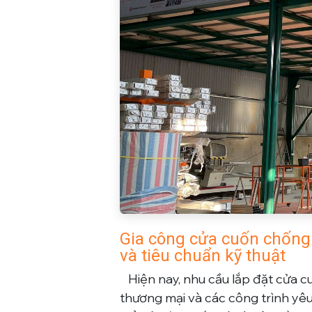
Gia công cửa cuốn chống
và tiêu chuẩn kỹ thuật
​Hiện nay, nhu cầu lắp đặt
cửa c
thương mại và các công trình yê