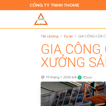
CÔNG TY TNHH 7HOME
TRANG CH
Tất cả blog
Dự án
GIA CÔNG CỬA 
GIA CÔNG
XƯỞNG SẢ
19 tháng 1, 2026
bởi
7Door