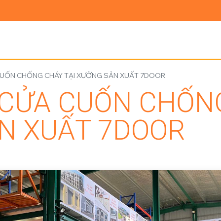
Ủ
GIỚI THIỆU
SẢN PHẨM
TIN TỨC
LIÊN HỆ
CUỐN CHỐNG CHÁY TẠI XƯỞNG SẢN XUẤT 7DOOR
 CỬA CUỐN CHỐNG
N XUẤT 7DOOR