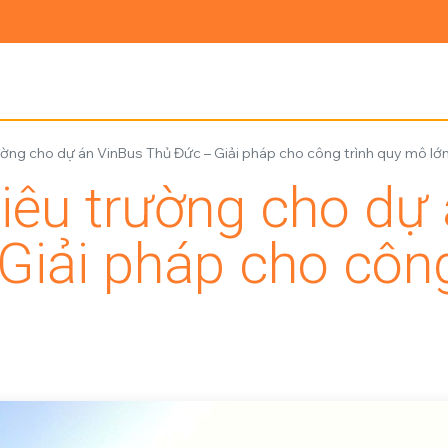
Ủ
GIỚI THIỆU
SẢN PHẨM
TIN TỨC
LIÊN HỆ
ờng cho dự án VinBus Thủ Đức – Giải pháp cho công trình quy mô lớ
iêu trường cho dự
Giải pháp cho công