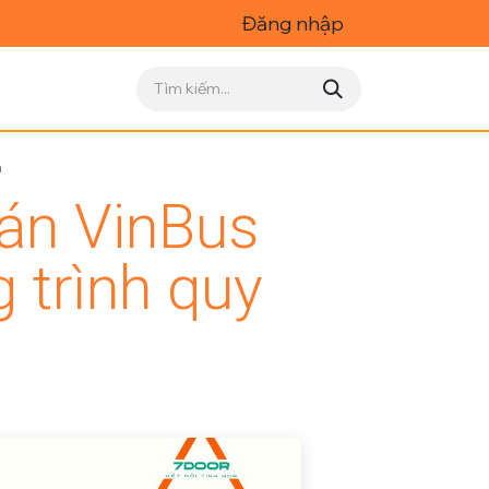
Đăng nhập
n
 án VinBus
 trình quy