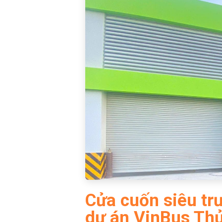
Cửa cuốn siêu trư
dự án VinBus Th