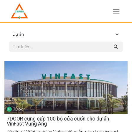
7Door
7DOOR cung cấp 100 bộ cửa cuốn cho dự án
VinFast Vũng Áng
Dấu ấn 7DOOR tại dự án VinFast Vũng Áng Tại dự án VinFast